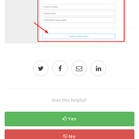
Was this helpful?
Yes
No