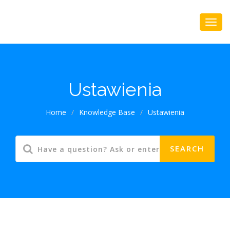
Ustawienia
Home
/
Knowledge Base
/
Ustawienia