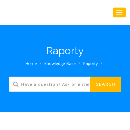
Raporty
Home
/
Knowledge Base
/
Raporty
/