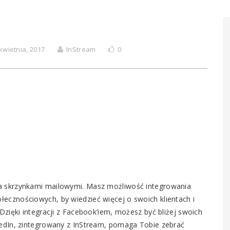
kwietnia, 2017
InStream
0
a skrzynkami mailowymi. Masz możliwość integrowania
cznościowych, by wiedzieć więcej o swoich klientach i
zięki integracji z Facebook’iem, możesz być bliżej swoich
edIn, zintegrowany z InStream, pomaga Tobie zebrać