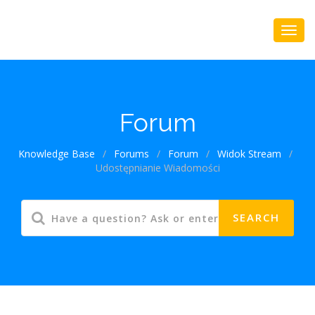
Forum
Knowledge Base
/
Forums
/
Forum
/
Widok Stream
/
Udostępnianie Wiadomości