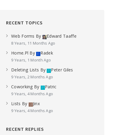
RECENT TOPICS
Web Forms
By
Edward Taaffe
8 Years, 11 Months Ago
Home.pl
By
Radek
9 Years, 1 Month Ago
Deleting Lists
By
Peter Giles
9 Years, 2 Months Ago
Coworking
By
Patric
9 Years, 4 Months Ago
Lists
By
Jinx
9 Years, 4 Months Ago
RECENT REPLIES